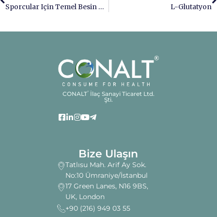
Sporcular Için Temel Besin Takviyeleri
L-Glutatyon
CONALT
İlaç Sanayi Ticaret Ltd.
®
Şti.
Bize Ulaşın
Tatlısu Mah. Arif Ay Sok.
No:10 Ümraniye/İstanbul
17 Green Lanes, N16 9BS,
UK, London
+90 (216) 949 03 55