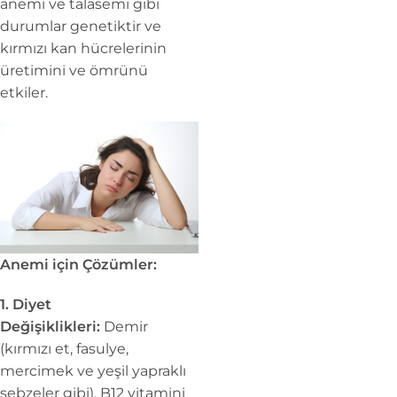
anemi ve talasemi gibi
durumlar genetiktir ve
kırmızı kan hücrelerinin
üretimini ve ömrünü
etkiler.
Anemi için Çözümler:
1. Diyet
Değişiklikleri:
Demir
(kırmızı et, fasulye,
mercimek ve yeşil yapraklı
sebzeler gibi), B12 vitamini