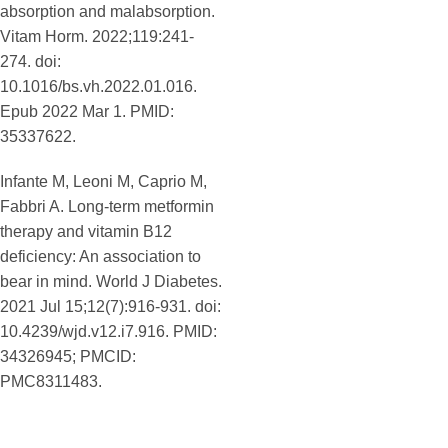
absorption and malabsorption.
Vitam Horm. 2022;119:241-
274. doi:
10.1016/bs.vh.2022.01.016.
Epub 2022 Mar 1. PMID:
35337622.
Infante M, Leoni M, Caprio M,
Fabbri A. Long-term metformin
therapy and vitamin B12
deficiency: An association to
bear in mind. World J Diabetes.
2021 Jul 15;12(7):916-931. doi:
10.4239/wjd.v12.i7.916. PMID:
34326945; PMCID:
PMC8311483.