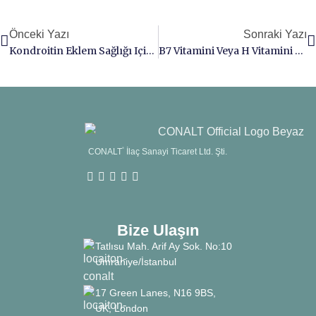
Önceki Yazı
Sonraki Yazı
Kondroitin Eklem Sağlığı Için Çeşitli Potansiyel Faydalar Sunduğuna Inanılmaktadır.
B7 Vitamini Veya H Vitamini Olarak Da Bilinen Biotin, Suda Çözünen Bir B-Kompleks Vitaminidir
CONALT
®
İlaç Sanayi Ticaret Ltd. Şti.
Bize Ulaşın
Tatlısu Mah. Arif Ay Sok. No:10
Ümraniye/İstanbul
17 Green Lanes, N16 9BS,
UK, London