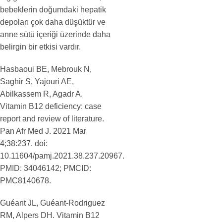
bebeklerin doğumdaki hepatik
depoları çok daha düşüktür ve
anne sütü içeriği üzerinde daha
belirgin bir etkisi vardır.
Hasbaoui BE, Mebrouk N,
Saghir S, Yajouri AE,
Abilkassem R, Agadr A.
Vitamin B12 deficiency: case
report and review of literature.
Pan Afr Med J. 2021 Mar
4;38:237. doi:
10.11604/pamj.2021.38.237.20967.
PMID: 34046142; PMCID:
PMC8140678.
Guéant JL, Guéant-Rodriguez
RM, Alpers DH. Vitamin B12