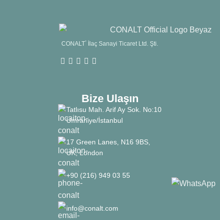
CONALT
®
İlaç Sanayi Ticaret Ltd. Şti.
Bize Ulaşın
Tatlısu Mah. Arif Ay Sok. No:10
Ümraniye/İstanbul
17 Green Lanes, N16 9BS,
UK, London
+90 (216) 949 03 55
info@conalt.com