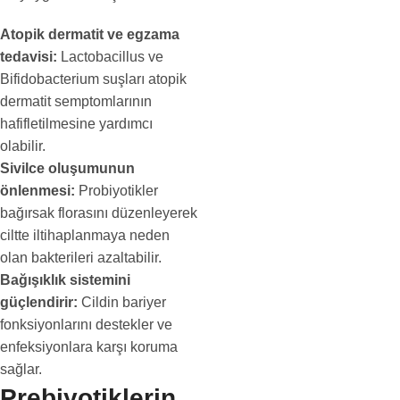
Atopik dermatit ve egzama
tedavisi:
Lactobacillus ve
Bifidobacterium suşları atopik
dermatit semptomlarının
hafifletilmesine yardımcı
olabilir.
Sivilce oluşumunun
önlenmesi:
Probiyotikler
bağırsak florasını düzenleyerek
ciltte iltihaplanmaya neden
olan bakterileri azaltabilir.
Bağışıklık sistemini
güçlendirir:
Cildin bariyer
fonksiyonlarını destekler ve
enfeksiyonlara karşı koruma
sağlar.
Prebiyotiklerin