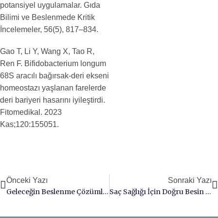
potansiyel uygulamalar. Gıda
Bilimi ve Beslenmede Kritik
İncelemeler, 56(5), 817–834.
Gao T, Li Y, Wang X, Tao R,
Ren F. Bifidobacterium longum
68S aracılı bağırsak-deri ekseni
homeostazı yaşlanan farelerde
deri bariyeri hasarını iyileştirdi.
Fitomedikal. 2023
Kas;120:155051.
Önceki Yazı
Sonraki Yazı
Geleceğin Beslenme Çözümleri Vitafoods Europe 2025’te Buluşuyor
Saç Sağlığı İçin Doğru Besin Takviyeleri