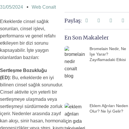
31/05/2024
Web Conalt
Paylaş:
Erkeklerde cinsel sağlık
sorunları, cinsel işlevi,
performansı ve genel refahı
En Son Makaleler
etkileyen bir dizi sorunu
Bromelain Nedir, Ne
kapsayabilir. İşte yaygın
İşe Yarar?
olanlardan bazıları:
Zayıflamadaki Etkisi
Sertleşme Bozukluğu
(ED):
Bu, erkeklerde en iyi
bilinen cinsel sağlık sorunudur.
Cinsel aktivite için yeterli bir
sertleşmeye ulaşmada veya
Eklem Ağrıları Neden
sertleşmeyi sürdürmede zorluk
Olur? Ne İyi Gelir?
içerir. Nedenler arasında zayıf
kan akışı, sinir hasarı, hormonal
dengesizlikler veya stres, kaygı