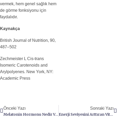
vermek, hem genel sağlık hem
de görme fonksiyonu için
faydalıdır.
Kaynakça
British Journal of Nutrition, 90,
487–502
Zechmeister L Cis-trans
Isomeric Carotenoids and
Arylpolyenes. New York, NY:
Academic Press
Önceki Yazı
Sonraki Yazı
Melatonin Hormonu Nedir Ve Önemi
Enerji Seviyesini Arttıran Vitamin Ve Mineraller