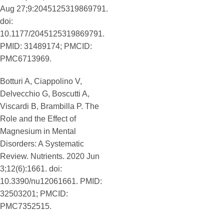
Aug 27;9:2045125319869791.
doi:
10.1177/2045125319869791.
PMID: 31489174; PMCID:
PMC6713969.
Botturi A, Ciappolino V,
Delvecchio G, Boscutti A,
Viscardi B, Brambilla P. The
Role and the Effect of
Magnesium in Mental
Disorders: A Systematic
Review. Nutrients. 2020 Jun
3;12(6):1661. doi:
10.3390/nu12061661. PMID:
32503201; PMCID:
PMC7352515.