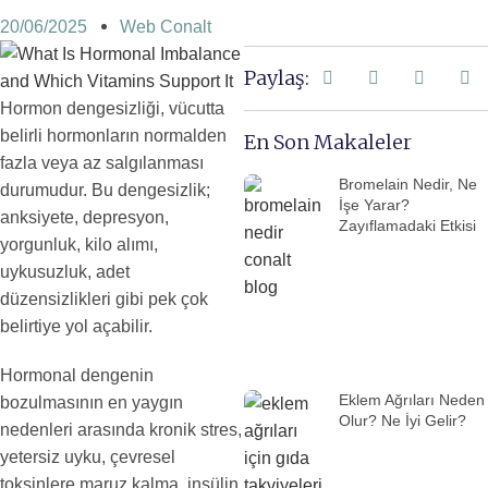
20/06/2025
Web Conalt
Paylaş:
Hormon dengesizliği, vücutta
belirli hormonların normalden
En Son Makaleler
fazla veya az salgılanması
Bromelain Nedir, Ne
durumudur. Bu dengesizlik;
İşe Yarar?
anksiyete, depresyon,
Zayıflamadaki Etkisi
yorgunluk, kilo alımı,
uykusuzluk, adet
düzensizlikleri gibi pek çok
belirtiye yol açabilir.
Hormonal dengenin
Eklem Ağrıları Neden
bozulmasının en yaygın
Olur? Ne İyi Gelir?
nedenleri arasında kronik stres,
yetersiz uyku, çevresel
toksinlere maruz kalma, insülin