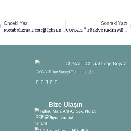
Önceki Yazı
Sonraki Yazı
®
Metabolizma Desteği İçin En İyi Takviyeler
CONALT
Türkiye Kadın Millî Voleybol Takımı’na Altın Destek
CONALT
®
İlaç Sanayi Ticaret Ltd. Şti.
Bize Ulaşın
Tatlısu Mah. Arif Ay Sok. No:10
Ümraniye/İstanbul
17 Green Lanes, N16 9BS,