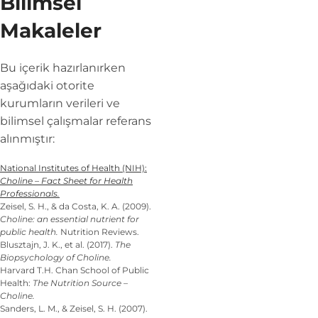
Bilimsel
Makaleler
Bu içerik hazırlanırken
aşağıdaki otorite
kurumların verileri ve
bilimsel çalışmalar referans
alınmıştır:
National Institutes of Health (NIH):
Choline – Fact Sheet for Health
Professionals.
Zeisel, S. H., & da Costa, K. A. (2009).
Choline: an essential nutrient for
public health.
Nutrition Reviews.
Blusztajn, J. K., et al. (2017).
The
Biopsychology of Choline.
Harvard T.H. Chan School of Public
Health:
The Nutrition Source –
Choline.
Sanders, L. M., & Zeisel, S. H. (2007).