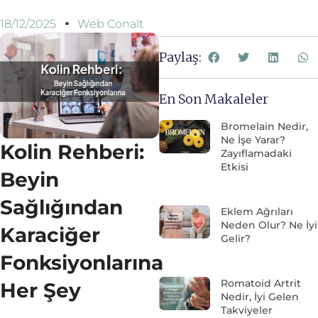
18/12/2025
Web Conalt
Paylaş:
En Son Makaleler
Bromelain Nedir,
Ne İşe Yarar?
Kolin Rehberi:
Zayıflamadaki
Etkisi
Beyin
Sağlığından
Eklem Ağrıları
Neden Olur? Ne İyi
Karaciğer
Gelir?
Fonksiyonlarına
Romatoid Artrit
Her Şey
Nedir, İyi Gelen
Takviyeler