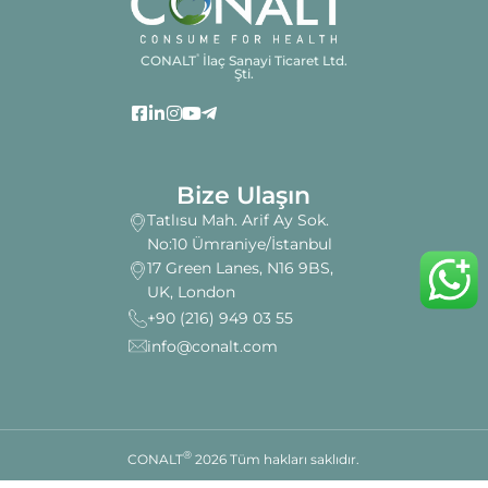
CONALT
İlaç Sanayi Ticaret Ltd.
®
Şti.
Bize Ulaşın
Tatlısu Mah. Arif Ay Sok.
No:10 Ümraniye/İstanbul
17 Green Lanes, N16 9BS,
UK, London
+90 (216) 949 03 55
info@conalt.com
®
CONALT
2026 Tüm hakları saklıdır.