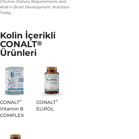
Choline: Dietary Requirements and
Role in Brain Development.
Nutrition
Today.
Kolin İçerikli
CONALT
®
Ürünleri
®
®
CONALT
CONALT
Vitamin B
ELIROL
COMPLEX