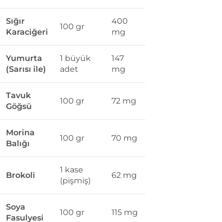
Sığır
400
100 gr
Karaciğeri
mg
Yumurta
1 büyük
147
(Sarısı ile)
adet
mg
Tavuk
100 gr
72 mg
Göğsü
Morina
100 gr
70 mg
Balığı
1 kase
Brokoli
62 mg
(pişmiş)
Soya
100 gr
115 mg
Fasulyesi