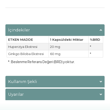
İçindekiler
ETKEN MADDE
1 Kapsüldeki Miktar
%BRD
Huperziya Ekstresi
20 mg
*
Ginkgo Biloba Ekstresi
60 mg
*
*: Beslenme Referans Değeri (BRD) yoktur.
Kullanım Şekli
Uyarılar