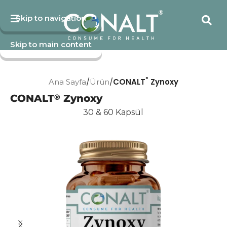
Skip to navigation
Skip to main content
®
/
/
CONALT
Zynoxy
Ana Sayfa
Ürün
CONALT
Zynoxy
®
30 & 60 Kapsül