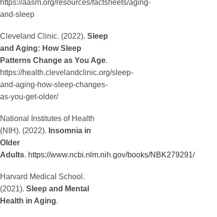
https://aasm.org/resources/factsheets/aging-
and-sleep
Cleveland Clinic. (2022).
Sleep
and Aging: How Sleep
Patterns Change as You Age
.
https://health.clevelandclinic.org/sleep-
and-aging-how-sleep-changes-
as-you-get-older/
National Institutes of Health
(NIH). (2022).
Insomnia in
Older
Adults
.
https://www.ncbi.nlm.nih.gov/books/NBK279291/
Harvard Medical School.
(2021).
Sleep and Mental
Health in Aging
.