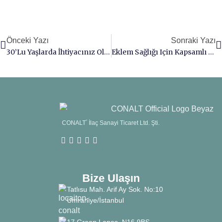
Önceki Yazı
Sonraki Yazı
30’lu Yaşlarda İhtiyacınız Olan Temel Vitaminler
Eklem Sağlığı Için Kapsamlı Kılavuz: Yaşlanan Eklemler İçin Temel İpuçları Ve Takviyeler
CONALT
®
İlaç Sanayi Ticaret Ltd. Şti.
Bize Ulaşın
Tatlısu Mah. Arif Ay Sok. No:10
Ümraniye/İstanbul